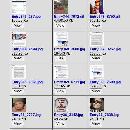
Entry343_187.jpg
Entry344_7972.gif
Entry348_8750.gif
155.55 Kb
4,468.50 Kb
325.15 Kb
Entry368_9499.jpg
Entry369_2600.jpg
Entry369_3257.jpg
323.26 Kb
184.43 Kb
107.68 Kb
Entry369_6361.jpg
Entry369_6731.jpg
Entry369_7588.jpg
88.61 Kb
177.65 Kb
174.29 Kb
Entry36_2707.jpg
Entry36_3142.jpg
Entry36_7638.jpg
44.87 Kb
49.24 Kb
25.21 Kb