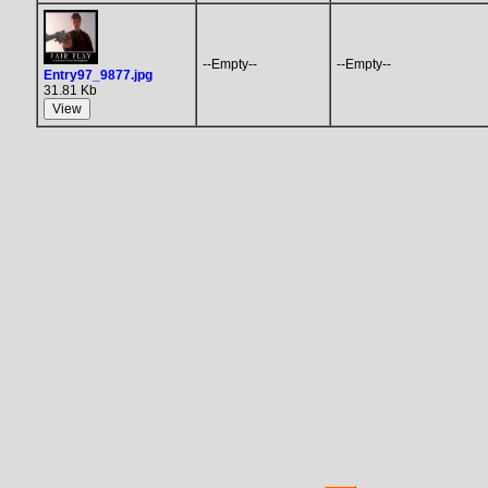
--Empty--
--Empty--
Entry97_9877.jpg
31.81 Kb