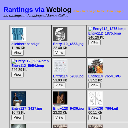
Rantings via
Weblog
(Click here to go to the Home Page!)
the rantings and musings of James Collett
Entry112_1875.bmp
246.29 Kb
clickherehand.gif
Entry110_4556.jpg
11.96 Kb
22.40 Kb
Entry112_5954.bmp
246.29 Kb
Entry114_5938.jpg
Entry114_7654.JPG
53.93 Kb
63.52 Kb
Entry127_3427.jpg
Entry128_9436.jpg
Entry130_7964.gif
16.73 Kb
23.33 Kb
60.11 Kb