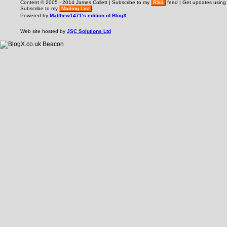
Content © 2005 - 2014 James Collett | Subscribe to my
RSS
feed | Get updates usin
Subscribe to my
Mailing List
.
Powered by
Matthew1471's edition of BlogX
Web site hosted by
JSC Solutions Ltd