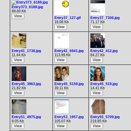
Entry373_6189.jpg
89.60 Kb
Entry37_127.gif
Entry37_7306.jpg
18.06 Kb
71.17 Kb
Entry41_1738.jpg
Entry41_6941.jpg
Entry42_412.jpg
11.44 Kb
113.99 Kb
84.27 Kb
Entry45_3963.jpg
Entry45_5159.jpg
Entry45_519.jpg
21.82 Kb
39.11 Kb
14.41 Kb
Entry51_4975.jpg
Entry53_1957.jpg
Entry55_5709.jpg
8.05 Kb
105.07 Kb
218.85 Kb